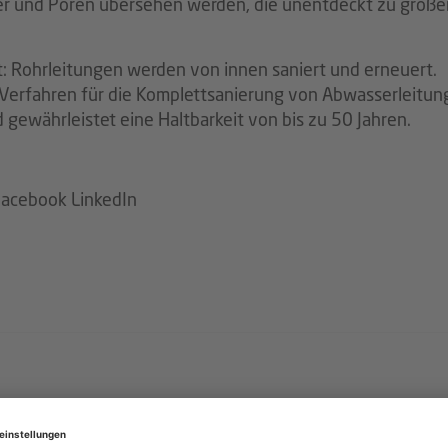
er und Poren übersehen werden, die unentdeckt zu große
rt: Rohrleitungen werden von innen saniert und erneuert.
 Verfahren für die Komplettsanierung von Abwasserleitu
gewährleistet eine Haltbarkeit von bis zu 50 Jahren.
Facebook
LinkedIn