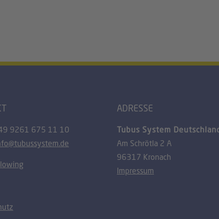
KT
ADRESSE
49 9261 675 11 10
Tubus System Deutschla
nfo@tubussystem.de
Am Schrötla 2 A
96317 Kronach
blowing
Impressum
hutz