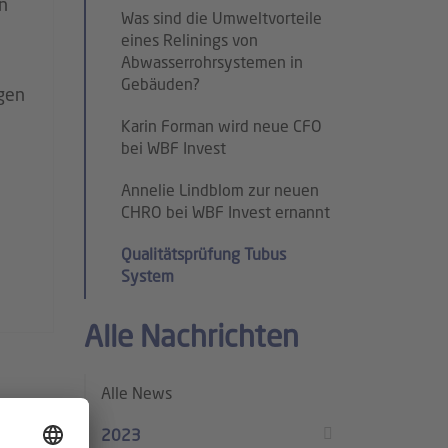
n
Was sind die Umweltvorteile
eines Relinings von
Abwasserrohrsystemen in
Gebäuden?
ngen
Karin Forman wird neue CFO
bei WBF Invest
Annelie Lindblom zur neuen
CHRO bei WBF Invest ernannt
Qualitätsprüfung Tubus
System
Alle Nachrichten
Alle News
2023