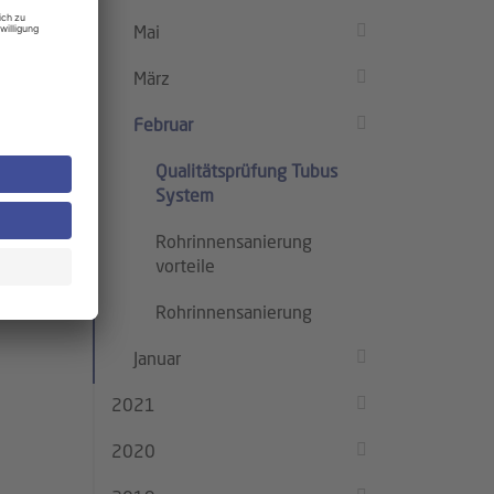
Mai
März
Februar
Qualitätsprüfung Tubus
System
Rohrinnensanierung
vorteile
Rohrinnensanierung
Januar
2021
2020