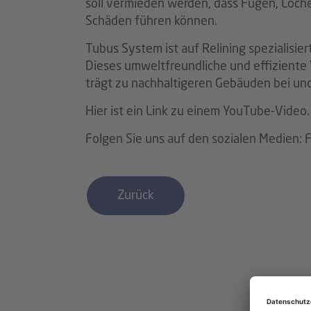
soll vermieden werden, dass Fugen, Löch
Schäden führen können.
Tubus System ist auf Relining spezialisie
Dieses umweltfreundliche und effiziente
trägt zu nachhaltigeren Gebäuden bei und 
Hier ist ein
Link zu einem YouTube-Video
.
Folgen Sie uns auf den sozialen Medien:
Zurück