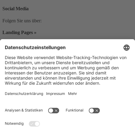
Social Media
Folgen Sie uns über:
Landing Pages »
Tubus System
Kontakt
Material
Kontaktieren Sie uns
Name
*
Anrede
Unternehmensname
Postleitzahl
*
Adresszeile
Telefonnummer
E-Mail Adresse
*
Ihr Anliegen
*
Datenschutzerklärung
*