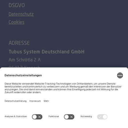
DSGVO
Datenschutz
Cookies
ADRESSE
Tubus System Deutschland GmbH
Am Schrötla 2 A
96317 Kronach
Impressum
SOCIAL MEDIA
Folgen Sie uns über: